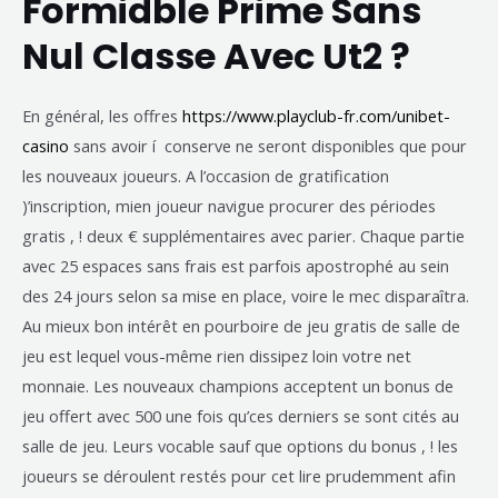
Formidble Prime Sans
Nul Classe Avec Ut2 ?
En général, les offres
https://www.playclub-fr.com/unibet-
casino
sans avoir í conserve ne seront disponibles que pour
les nouveaux joueurs. A l’occasion de gratification
)’inscription, mien joueur navigue procurer des périodes
gratis , ! deux € supplémentaires avec parier. Chaque partie
avec 25 espaces sans frais est parfois apostrophé au sein
des 24 jours selon sa mise en place, voire le mec disparaîtra.
Au mieux bon intérêt en pourboire de jeu gratis de salle de
jeu est lequel vous-même rien dissipez loin votre net
monnaie. Les nouveaux champions acceptent un bonus de
jeu offert avec 500 une fois qu’ces derniers se sont cités au
salle de jeu. Leurs vocable sauf que options du bonus , ! les
joueurs se déroulent restés pour cet lire prudemment afin