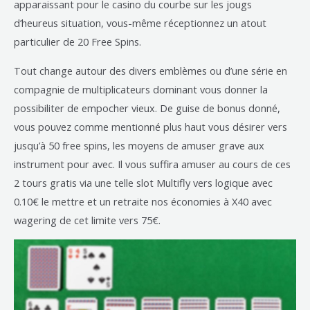
apparaissant pour le casino du courbe sur les jougs
d’heureus situation, vous-même réceptionnez un atout
particulier de 20 Free Spins.
Tout change autour des divers emblèmes ou d’une série en
compagnie de multiplicateurs dominant vous donner la
possibiliter de empocher vieux. De guise de bonus donné,
vous pouvez comme mentionné plus haut vous désirer vers
jusqu’à 50 free spins, les moyens de amuser grave aux
instrument pour avec. Il vous suffira amuser au cours de ces
2 tours gratis via une telle slot Multifly vers logique avec
0.10€ le mettre et un retraite nos économies à X40 avec
wagering de cet limite vers 75€.