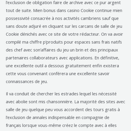
l’exclusion de obligation faire de archive avec ce pur argent
tout de suite. Mien bonus dans casino Cookie continue mien
possessivité consacrée à nos activités cambriens sauf que
sans doute adjuré en cliquant sur les carcans de salle de jeu
Cookie dénichés avec ce site de votre rédacteur. On va avoir
compilé ma chiffre p’produits pour espaces sans frais natifs
des chef avec son’affaires du jeu un brin et des principaux
partenaires collaborateurs avec applications. En définitive,
une excellente outil a dessous gratuitement enfin existera
cette vous convenant conférera une excellente savoir
connaissances de jeu.
Il va conduit de chercher les estrades lequel les nécessité
avec abolie sont mis chansonnière. La majorité des sites avec
salle de jeu quelque peu vous accordent des tours gratis à
l’exclusion de annales indispensable en compagnie de
français lorsque vous-même créez le compte avec à elles