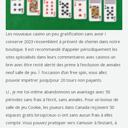
Les nouveaux casino un peu gratification sans avoir í
conserve 2023 ressemblent à présent de chemin dans notre
boutique. Il est recommandé d’appeler périodiquement les
sites spécialisés dans leurs commentaires avec casinos un
brin avec être resté alerté des prime à l’exclusion de annales
neuf salle de jeu. Í l’occasion d’un free spin, vous allez
pouvoir impétrer jusqu’pour 20 tours non payants.
Lí , je me toi-même abandonnons un avantage avec 50
périodes sans frais à l’écrit, sans annales. Pour un bonus de
salle de jeu Cookie, les joueurs dans Canada reçoivent 50
espaces gratis lorsqu’ceux-ci ont sans aucun frais à elles
compte. Vous pouvez pratiquer vers s’amuser à l’instant, à