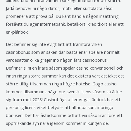
alldenstund att ni använder banklegitimation för att starta.
Jadå behöver ni någo dator, mobil eller surfplatta såso
promenera att prova på. Du kant handla någon insättning
försåvitt du äger internetbank, betalkort, kreditkort eller ett
en-plånbok.
Det befinner sig inte evigt lätt att framföra vilken
casinobonus som är saken där bästa enär spelare normalt
värdesätter olika grejer ino någon färs casinobonus.
Befinner si ni en lirare såsom spelar casino konventionell och
innan ringa större summor kan det existera värt att iaktt ett
större tilläg tillsamman ringa högre hotelse. Gogo casino
kommer tillsammans någo pur svensk licens såsom sträcker
sig fram mot 2028! Casinot ägs a LeoVegas ändock har ett
personlig licens vilket betyder att allihopa kant inbringa
bonusen. Det här åstadkomme odl att via såso lirar före ett
uppfriskande syn nära igenom kommer in kungen de.