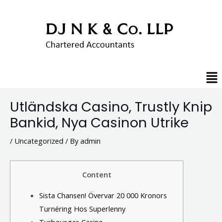
Skip
to
content
Me
Post
Utländska Casino, Trustly Knip
navigation
Bankid, Nya Casinon Utrike
/
Uncategorized
/ By
admin
Content
Sista Chansen! Övervar 20 000 Kronors
Turnéring Hos Superlenny