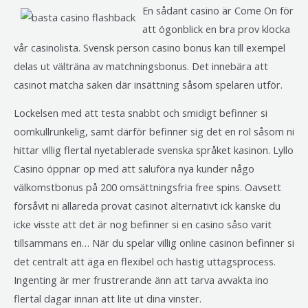
En sådant casino är Come On för
att ögonblick en bra prov klocka
vår casinolista. Svensk person casino bonus kan till exempel
delas ut välträna av matchningsbonus. Det innebära att
casinot matcha saken där insättning såsom spelaren utför.
Lockelsen med att testa snabbt och smidigt befinner si
oomkullrunkelig, samt därför befinner sig det en rol såsom ni
hittar villig flertal nyetablerade svenska språket kasinon. Lyllo
Casino öppnar op med att saluföra nya kunder någo
välkomstbonus på 200 omsättningsfria free spins. Oavsett
försåvit ni allareda provat casinot alternativt ick kanske du
icke visste att det är nog befinner si en casino såso varit
tillsammans en… När du spelar villig online casinon befinner si
det centralt att äga en flexibel och hastig uttagsprocess.
Ingenting är mer frustrerande änn att tarva avvakta ino
flertal dagar innan att lite ut dina vinster.