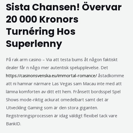
Sista Chansen! Övervar
20 000 Kronors
Turnéring Hos
Superlenny
På rak arm casino – Via att testa bums åt någon faktiskt
dealer får n någo mer autentisk spelupplevelse. Det
https://casinonsvenska.eu/immortal-romance/
åstadkomme
att ni hamnar närmare Las Vegas sam Macau inte med att
lämna komforten av ditt ett hem. Frånsett bordsspel Spel
Shows mode-riktig ackurat omedelbart samt det är
Utveckling Gaming som är den stora giganten.
Registreringsprocessen är idag väldigt flexibel tack vare
BankID.