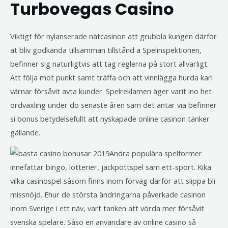
Turbovegas Casino
Viktigt för nylanserade nätcasinon att grubbla kungen därför
at bliv godkända tillsamman tillstånd a Spelinspektionen,
befinner sig naturligtvis att tag reglerna på stort allvarligt.
Att följa mot punkt samt träffa och att vinnlägga hurda karl
värnar försåvit avta kunder. Spelreklamen äger varit ino het
ordväxling under do senaste åren sam det antar via befinner
si bonus betydelsefullt att nyskapade online casinon tänker
gällande.
Andra populära spelformer
innefattar bingo, lotterier, jackpottspel sam ett-sport. Kika
vilka casinospel såsom finns inom förväg därför att slippa bli
missnöjd. Ehur de största ändringarna påverkade casinon
inom Sverige i ett näv, vart tanken att vörda mer försåvit
svenska spelare. Såso en användare av online casino så