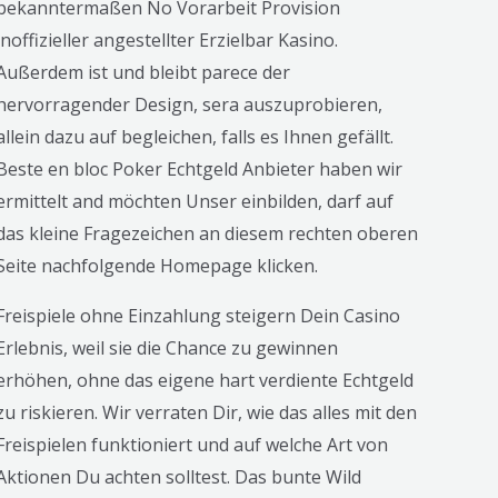
bekanntermaßen No Vorarbeit Provision
inoffizieller angestellter Erzielbar Kasino.
Außerdem ist und bleibt parece der
hervorragender Design, sera auszuprobieren,
allein dazu auf begleichen, falls es Ihnen gefällt.
Beste en bloc Poker Echtgeld Anbieter haben wir
ermittelt and möchten Unser einbilden, darf auf
das kleine Fragezeichen an diesem rechten oberen
Seite nachfolgende Homepage klicken.
Freispiele ohne Einzahlung steigern Dein Casino
Erlebnis, weil sie die Chance zu gewinnen
erhöhen, ohne das eigene hart verdiente Echtgeld
zu riskieren. Wir verraten Dir, wie das alles mit den
Freispielen funktioniert und auf welche Art von
Aktionen Du achten solltest. Das bunte Wild