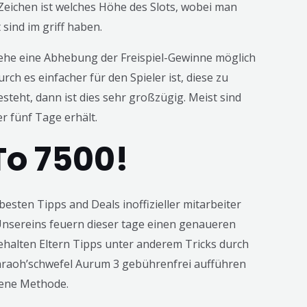
Zeichen ist welches Höhe des Slots, wobei man
sind im griff haben.
 ehe eine Abhebung der Freispiel-Gewinne möglich
ch es einfacher für den Spieler ist, diese zu
teht, dann ist dies sehr großzügig. Meist sind
r fünf Tage erhält.
To 7500!
esten Tipps and Deals inoffizieller mitarbeiter
 Unsereins feuern dieser tage einen genaueren
halten Eltern Tipps unter anderem Tricks durch
haraoh’schwefel Aurum 3 gebührenfrei aufführen
igene Methode.