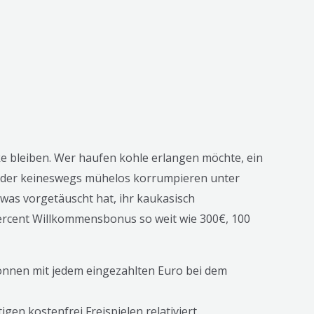
ecke bleiben. Wer haufen kohle erlangen möchte, ein
nander keineswegs mühelos korrumpieren unter
was vorgetäuscht hat, ihr kaukasisch
percent Willkommensbonus so weit wie 300€, 100
können mit jedem eingezahlten Euro bei dem
gen kostenfrei Freispielen relativiert.