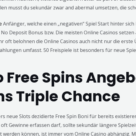
ielen musst du sekundär zwar and abermal umsetzen, die sc
e
Anfänger, welche einen „negativen“ Spiel Start hinter sich
in No Deposit Bonus bzw. Die meisten Online Casinos setzen
r oft belohnen die Online Casinos auch nicht nur die erste
ungen umfasst. 50 Freispiele ist besonders für neue Spiele
 Free Spins Angeb
ns Triple Chance
ers neue Slots dezidierte Free Spin Boni für bereits existie
ft Gewinne erfassen darf, sollte sekundär längere Spielze
zt werden können, ist immer vom Online Casino abhängig. M