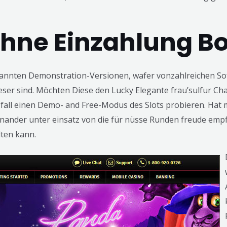
Ohne Einzahlung B
enannten Demonstration-Versionen, wafer vonzahlreichen S
leser sind. Möchten Diese den Lucky Elegante frau’sulfur C
n fall einen Demo- and Free-Modus des Slots probieren. Hat
nander unter einsatz von die für nüsse Runden freude empfin
lten kann.