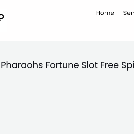
Home
Ser
t, Pharaohs Fortune Slot Free S