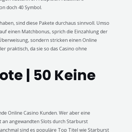
hon doch 40 Symbol.
 haben, sind diese Pakete durchaus sinnvoll. Umso
 auf einen Matchbonus, sprich die Einzahlung der
 Überweisung, sondern stricken einen Online
r praktisch, da sie so das Casino ohne
ote | 50 Keine
rende Online Casino Kunden. Wer aber eine
it an angewandten Slots durch Starburst
anchmal sind es populäre Top Titel wie Starburst