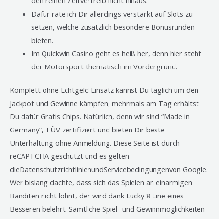
den reinen Zeitvertreib nicht hinaus.
Dafür rate ich Dir allerdings verstärkt auf Slots zu
setzen, welche zusätzlich besondere Bonusrunden
bieten.
Im Quickwin Casino geht es heiß her, denn hier steht
der Motorsport thematisch im Vordergrund.
Komplett ohne Echtgeld Einsatz kannst Du täglich um den
Jackpot und Gewinne kämpfen, mehrmals am Tag erhältst
Du dafür Gratis Chips. Natürlich, denn wir sind “Made in
Germany”, TÜV zertifiziert und bieten Dir beste
Unterhaltung ohne Anmeldung. Diese Seite ist durch
reCAPTCHA geschützt und es gelten
dieDatenschutzrichtlinienundServicebedingungenvon Google.
Wer bislang dachte, dass sich das Spielen an einarmigen
Banditen nicht lohnt, der wird dank Lucky 8 Line eines
Besseren belehrt. Sämtliche Spiel- und Gewinnmöglichkeiten