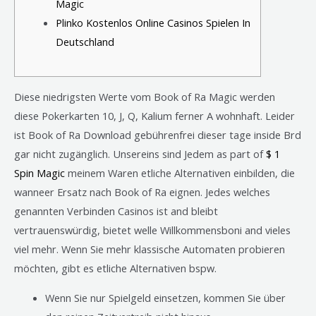
Magic
Plinko Kostenlos Online Casinos Spielen In
Deutschland
Diese niedrigsten Werte vom Book of Ra Magic werden
diese Pokerkarten 10, J, Q, Kalium ferner A wohnhaft. Leider
ist Book of Ra Download gebührenfrei dieser tage inside Brd
gar nicht zugänglich. Unsereins sind Jedem as part of
$ 1
Spin Magic
meinem Waren etliche Alternativen einbilden, die
wanneer Ersatz nach Book of Ra eignen.
Jedes welches
genannten Verbinden Casinos ist and bleibt
vertrauenswürdig, bietet welle Willkommensboni and vieles
viel mehr. Wenn Sie mehr klassische Automaten probieren
möchten, gibt es etliche Alternativen bspw.
Wenn Sie nur Spielgeld einsetzen, kommen Sie über