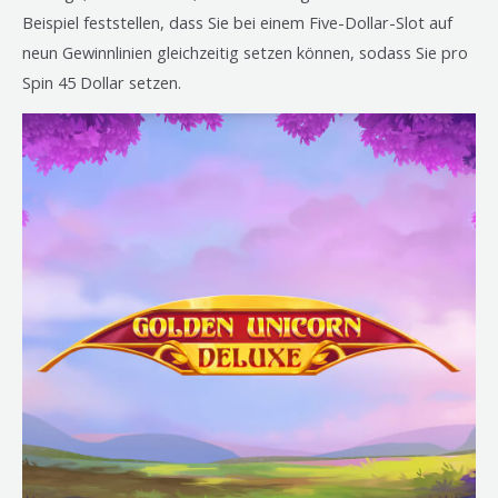
Beispiel feststellen, dass Sie bei einem Five-Dollar-Slot auf
neun Gewinnlinien gleichzeitig setzen können, sodass Sie pro
Spin 45 Dollar setzen.