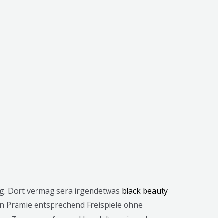
g. Dort vermag sera irgendetwas
black beauty
gen Prämie entsprechend Freispiele ohne