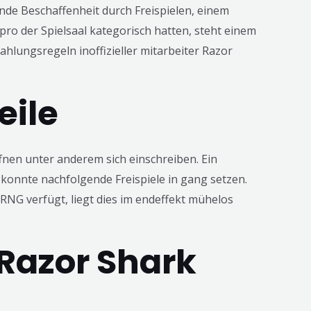
ende Beschaffenheit durch Freispielen, einem
ro der Spielsaal kategorisch hatten, steht einem
ahlungsregeln inoffizieller mitarbeiter Razor
eile
fnen unter anderem sich einschreiben. Ein
 konnte nachfolgende Freispiele in gang setzen.
RNG verfügt, liegt dies im endeffekt mühelos
 Razor Shark