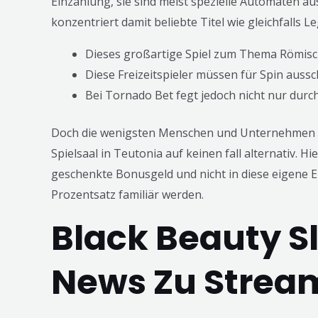
Einzahlung, sie sind meist spezielle Automaten au
konzentriert damit beliebte Titel wie gleichfalls
Dieses großartige Spiel zum Thema Römische
Diese Freizeitspieler müssen für Spin aussc
Bei Tornado Bet fegt jedoch nicht nur durc
Doch die wenigsten Menschen und Unternehmen ei
Spielsaal in Teutonia auf keinen fall alternativ.
geschenkte Bonusgeld und nicht in diese eigene E
Prozentsatz familiär werden.
Black Beauty Sl
News Zu Strea