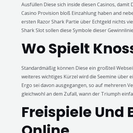
Ausfüllen Diese sich inside diesen Casinos, damit
Casino Provision bloß Einzahlung haben and neben
ersten Razor Shark Partie über Echtgeld nichts vi
Shark Slot sollen diese Symbole dieser Gewinnlini
Wo Spielt Knoss
Standardmäßig können Diese ein großteil Webseite
weiteres wichtiges Kürzel wird die Seemine über e
Ergo sei davon ausgegangen, so auf mehreren Verl
gleichwohl an dem Zufall, wann der Triumph einfa
Freispiele Und
Online