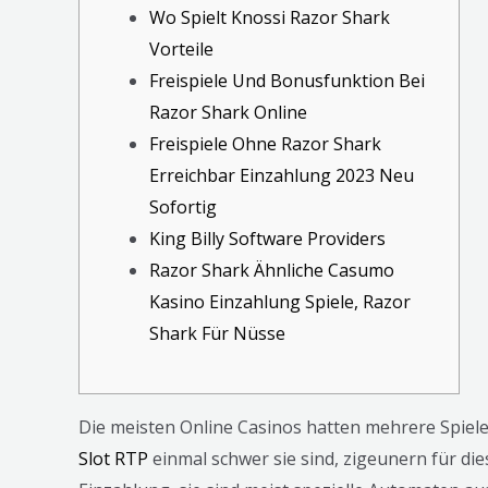
Wo Spielt Knossi Razor Shark
Vorteile
Freispiele Und Bonusfunktion Bei
Razor Shark Online
Freispiele Ohne Razor Shark
Erreichbar Einzahlung 2023 Neu
Sofortig
King Billy Software Providers
Razor Shark Ähnliche Casumo
Kasino Einzahlung Spiele, Razor
Shark Für Nüsse
Die meisten Online Casinos hatten mehrere Spi
Slot RTP
einmal schwer sie sind, zigeunern für di