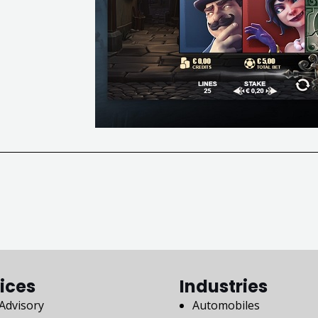
ces
Industries
 Advisory
Automobiles