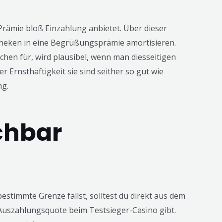
 Prämie bloß Einzahlung anbietet. Über dieser
theken in eine Begrüßungsprämie amortisieren.
hen für, wird plausibel, wenn man diesseitigen
r Ernsthaftigkeit sie sind seither so gut wie
ng.
ichbar
estimmte Grenze fällst, solltest du direkt aus dem
 Auszahlungsquote beim Testsieger-Casino gibt.