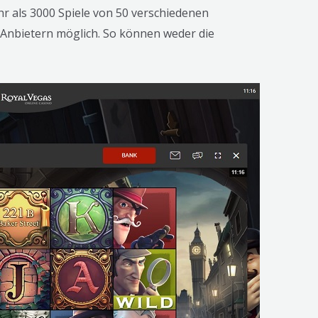
r als 3000 Spiele von 50 verschiedenen
 Anbietern möglich. So können weder die