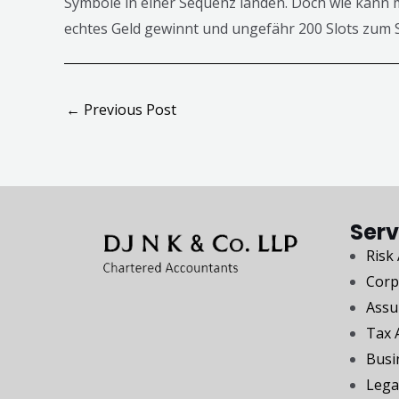
Symbole in einer Sequenz landen. Doch wie kann m
echtes Geld gewinnt und ungefähr 200 Slots zum 
←
Previous Post
Servi
Risk
Corp
Assu
Tax 
Busi
Lega