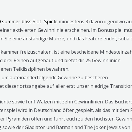
 summer bliss Slot -Spiele
mindestens 3 davon irgendwo auf
einer aktivierten Gewinnlinie erscheinen. Im Bonusspiel mü
n Sie eine anständige Münze, und das Feature endet, sobald
kammer freizuschalten, ist eine bescheidene Mindesteinzah
nd drei Reihen aufgebaut und bietet dir 25 Gewinnlinien.
denen Teildisziplinen bewähren.
 um aufeinanderfolgende Gewinne zu bescheren.
 dieser ortsangabe auf aller erst unser niedrige Transition
iente sowie fünf Walzen mit zehn Gewinnlinien. Das Büchers
spiel wird in Deutschland öfter gespielt, als das mit dem
der Pyramiden offen und führt euch zu den höchsten Gewinn
 sowie der Gladiator und Batman and The Joker Jewels von 