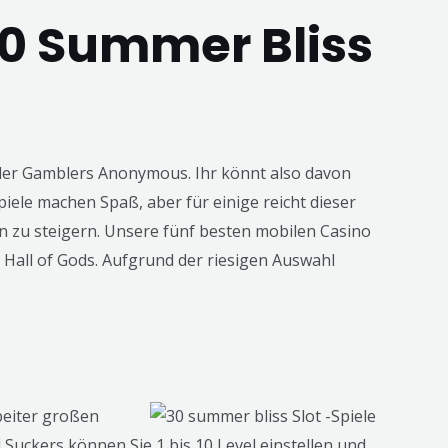
30 Summer Bliss
der Gamblers Anonymous. Ihr könnt also davon
iele machen Spaß, aber für einige reicht dieser
in zu steigern. Unsere fünf besten mobilen Casino
Hall of Gods. Aufgrund der riesigen Auswahl
beiter großen
Suckers können Sie 1 bis 10 Level einstellen und