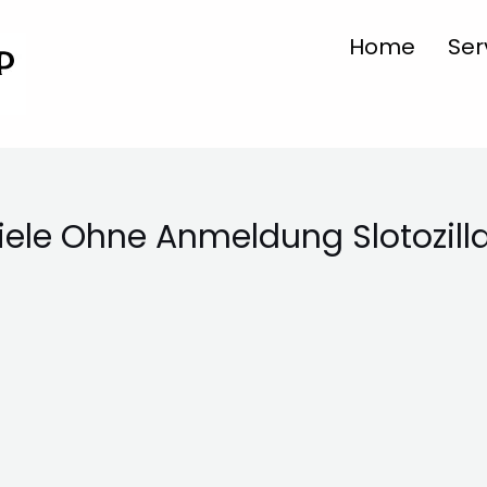
Home
Ser
ele Ohne Anmeldung Slotozill