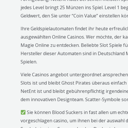
jedes Level bringt 25 Münzen ins Spiel. Level 1
Geldwert, den Sie unter “Coin Value” einstellen kö
Ihre Geldspielautomaten findet ihr heute erfreulic
ausgewählten Online Casinos. Wer möchte, der ka
Magie Online zu entdecken. Beliebte Slot Spiele fü
Hersteller dieser Automaten sind in Deutschland 
Spielen.
Viele Casinos angebot untergeordnet ansprechend
Slots ist und bleibt Ghost Pirates überaus einfa
NetEnt ist und bleibt gebührenpflichtig irgendei
dem innovativen Designteam. Scatter-Symbole sorg
Sie können Blood Suckers in fast allen um echtes
vorgeschlagen casino, um ihnen bei der auswahl de