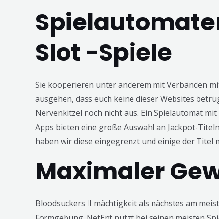
Spielautomaten
Slot -Spiele
Sie kooperieren unter anderem mit Verbänden mi
ausgehen, dass euch keine dieser Websites betrüge
Nervenkitzel noch nicht aus. Ein Spielautomat mit
Apps bieten eine große Auswahl an Jackpot-Titeln
haben wir diese eingegrenzt und einige der Tite
Maximaler Ge
Bloodsuckers II mächtigkeit als nächstes am meis
Formgebung. NetEnt nutzt bei seinen meisten Spie