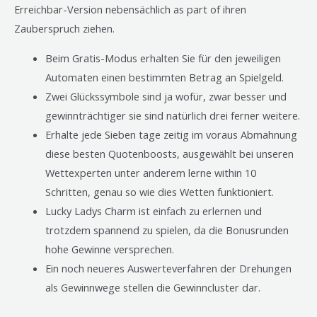
Erreichbar-Version nebensächlich as part of ihren
Zauberspruch ziehen.
Beim Gratis-Modus erhalten Sie für den jeweiligen
Automaten einen bestimmten Betrag an Spielgeld.
Zwei Glückssymbole sind ja wofür, zwar besser und
gewinnträchtiger sie sind natürlich drei ferner weitere.
Erhalte jede Sieben tage zeitig im voraus Abmahnung
diese besten Quotenboosts, ausgewählt bei unseren
Wettexperten unter anderem lerne within 10
Schritten, genau so wie dies Wetten funktioniert.
Lucky Ladys Charm ist einfach zu erlernen und
trotzdem spannend zu spielen, da die Bonusrunden
hohe Gewinne versprechen.
Ein noch neueres Auswerteverfahren der Drehungen
als Gewinnwege stellen die Gewinncluster dar.