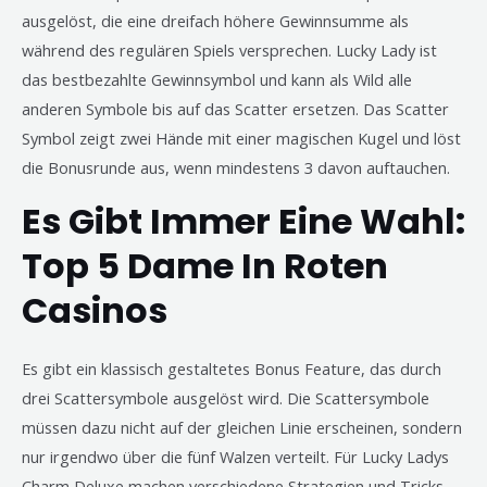
ausgelöst, die eine dreifach höhere Gewinnsumme als
während des regulären Spiels versprechen. Lucky Lady ist
das bestbezahlte Gewinnsymbol und kann als Wild alle
anderen Symbole bis auf das Scatter ersetzen. Das Scatter
Symbol zeigt zwei Hände mit einer magischen Kugel und löst
die Bonusrunde aus, wenn mindestens 3 davon auftauchen.
Es Gibt Immer Eine Wahl:
Top 5 Dame In Roten
Casinos
Es gibt ein klassisch gestaltetes Bonus Feature, das durch
drei Scattersymbole ausgelöst wird. Die Scattersymbole
müssen dazu nicht auf der gleichen Linie erscheinen, sondern
nur irgendwo über die fünf Walzen verteilt. Für Lucky Ladys
Charm Deluxe machen verschiedene Strategien und Tricks