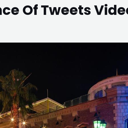
nce Of Tweets Vide