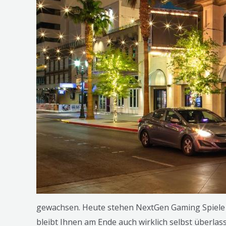
gewachsen. Heute stehen NextGen Gaming Spiele in 
bleibt Ihnen am Ende auch wirklich selbst überla