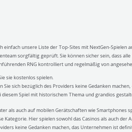
h einfach unsere Liste der Top-Sites mit NextGen-Spielen an
eam sorgfältig geprüft. Sie können sicher sein, dass alle 
nführenden RNG kontrolliert und regelmäßig von angesehe
ie sie kostenlos spielen.
ie sich bezüglich des Providers keine Gedanken machen, da
i diesem Spiel mit historischem Thema und grandios gestal
ter als auch auf mobilen Gerätschaften wie Smartphones spi
se Kategorie. Hier spielen sowohl das Casinos als auch der 
viders keine Gedanken machen, das Unternehmen ist definiti