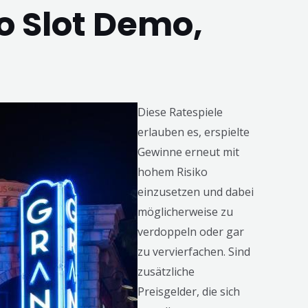
o Slot Demo,
Diese Ratespiele
erlauben es, erspielte
Gewinne erneut mit
hohem Risiko
einzusetzen und dabei
möglicherweise zu
verdoppeln oder gar
zu vervierfachen. Sind
zusätzliche
Preisgelder, die sich