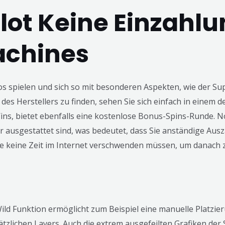
Slot Keine Einzahl
achines
 spielen und sich so mit besonderen Aspekten, wie der Su
s Herstellers zu finden, sehen Sie sich einfach in einem der
ins, bietet ebenfalls eine kostenlose Bonus-Spins-Runde. N
 ausgestattet sind, was bedeutet, dass Sie anständige Aus
e keine Zeit im Internet verschwenden müssen, um danach 
 Wild Funktion ermöglicht zum Beispiel eine manuelle Platzi
ätzlichen Layers. Auch die extrem ausgefeilten Grafiken der