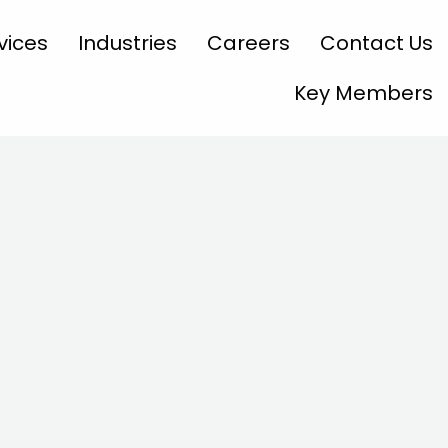
vices
Industries
Careers
Contact Us
Key Members