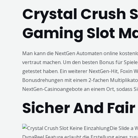
Crystal Crush 
Gaming Slot M
Man kann die NextGen Automaten online kostenlos
vertraut machen. Um den besten Bonus für Spiele de
getestet haben. Ein weiterer NextGen-Hit, Foxin W
Bonusdrehungen mit einem 2-fachen Multiplikator
NextGen-Casinoangebote an einem Ort, sodass Si
Sicher And Fair
Die Slide a
DynaReel Feature erlaubt die Erstellung eines zus