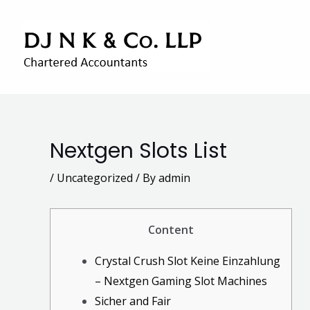
Skip
to
content
Nextgen Slots List
Post
navigation
/
Uncategorized
/ By
admin
Content
Crystal Crush Slot Keine Einzahlung
– Nextgen Gaming Slot Machines
Sicher and Fair