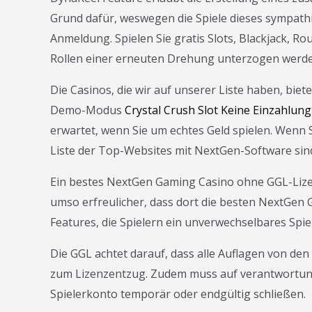
Grund dafür, weswegen die Spiele dieses sympath
Anmeldung. Spielen Sie gratis Slots, Blackjack, 
Rollen einer erneuten Drehung unterzogen werde
Die Casinos, die wir auf unserer Liste haben, bie
Demo-Modus
Crystal Crush Slot Keine Einzahlung
erwartet, wenn Sie um echtes Geld spielen. Wenn S
Liste der Top-Websites mit NextGen-Software sind
Ein bestes NextGen Gaming Casino ohne GGL-Lizenz 
umso erfreulicher, dass dort die besten NextGen G
Features, die Spielern ein unverwechselbares Spiel
Die GGL achtet darauf, dass alle Auflagen von den
zum Lizenzentzug. Zudem muss auf verantwortung
Spielerkonto temporär oder endgültig schließen.