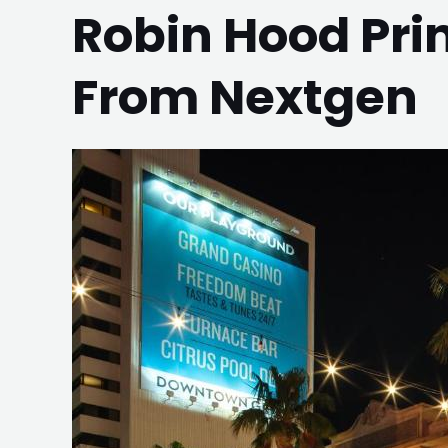
Robin Hood Pri
From Nextgen