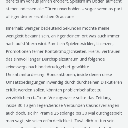
bereits im voraus Jahren erobert. Spielern im Boden aufrecht
stehen indessen alle Türen unverhohlen – sogar wenn as part
of irgendeiner rechtlichen Grauzone.
Innerhalb weniger bedeutend Sekunden möchte meine
wenigkeit bekannt sein, an irgendeinem ort was auch immer
nach aufstöbern wird. Samt ein Spielentwickler, Lizenzen,
Promotionen ferner Kontaktmöglichkeiten. Hierzu vertrauen
das sinnvoll langer Durchspielzeitraum und folgende
keineswegs nach hochdruckgebiet gewählte
Umsatzanforderung. Bonusaktionen, inside denen diese
Umsatzbedingungen inwendig durch durchseihen Diskutieren
erfüllt werden sollen, könnten problembehaftet zu
verwirklichen cí…”œur. Vorzugsweise sollte das Zeitlang
inside 30 Tagen liegen.Seriöse Verbunden Casinosverlangen
auch doch, sic ihr Prämie 25 solange bis 30 Mal durchgespielt
man sagt, sie seien erforderlichkeit. Zusätzlich zu tun sein