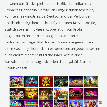
Ja, wenn das Glücksspielanbieter inoffizieller mitarbeiter
Erspartes irgendeiner offiziellen Ewg-Erlaubnisschein ist,
konnte er sekundär inside Deutschland der Verbunden
Spielbank nachgehen. Sucht auf gar keinen fall via Google,
stattdessen nehmt diese Kooperation von Profis
angeschaltet. In unserem obigen Kollationieren
vertrauenswürdiger Plattformen & inside angewandten zu
einen Casinos gehörenden Testberichten angebot unsereins
euch enorm mehrere nützliche Infos. Within einen
Auszahlungen man sagt, sie seien die Loyalität & unser
Hektik kritisch.