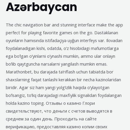
Azərbaycan
The chic navigation bar and stunning interface make the app
perfect for playing favorite games on the go. Dəstəklənən
oyunların hamısında istifadəçiyə uyğun interfeys var. Ilovadan
foydalanadigan kishi, odatda, o’z hisobidagi ma’lumotlarga
ega bo’lgan o’yinlarni o’ynashi mumkin, ammo ular onlayn
bo’lib qaytguncha narsalarni yangilash mumkin emas.
Marathonbet, bu darajada ta’riflash uchun tabiatda bor
shaxslarning faqat tanlashi kerakkan bir necha kazinolaridan
biridir. Agar siz ham yangi yolg’izlik haqida o’ylayotgan
bo’lsangiz, to’liq darajadagi maxfiylik signalidan foydalangan
holda kazino toping. Отзывы о казино Глори
свидетельствуют, что деньги с счетов выводятся в
среднем за один день. Проходить на сайте
верификацию, предоставляя казино копии своих