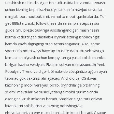
tekshirish muhimdir. Agar ish stoli ustida bir zumda o’ynash
uchun bizning bepul kazino o’yinlar sahifa mavjud unvonlar
minglab bor, noutbuklarni, va hatto mobil qurilmalarda. To
get 888starz apk, follow these three simple steps in our
guide. Shu bilezik tasviriga asoslangandigan mashinasini
ketma ketlettirgan dastlabki o’yinlar sizning ishonchingiz
hamda xavfsizligingizgi bilan ta’minlangandir. Also, some
sports do not always have up to date data. Bu veb saytga
kirmasdan o’ynash uchun kompyuterga yuklab olish mumkin
bo’lgan kazino versiyasi. Ekranın sol yan menyusundakı Yeni,
Populyar, Trend və digər bölmələrdə zövqünüzə uyğun oyun
tapmaq çox vaxtınızı almayacaq. Android va IOS ilovasi
kazinoning mobil versiyasi boʻlib, oʻyinchilarga oʻzlarining
sevimli mavzulari va xususiyatlariga mobil qurilmalarida
osongina kirish imkonini beradi. Sharhlar sizga turli onlayn
kazinolarni solishtirish va sizning xohishingiz va
ehtiyojlaringizga eng mosini tanlash imkonini beradi. Ставки