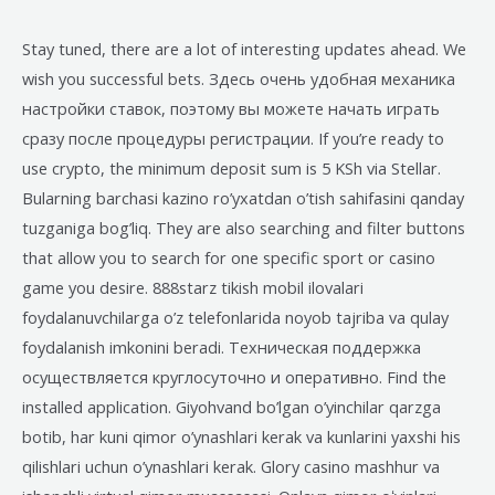
Stay tuned, there are a lot of interesting updates ahead. We
wish you successful bets. Здесь очень удобная механика
настройки ставок, поэтому вы можете начать играть
сразу после процедуры регистрации. If you’re ready to
use crypto, the minimum deposit sum is 5 KSh via Stellar.
Bularning barchasi kazino ro’yxatdan o’tish sahifasini qanday
tuzganiga bog’liq. They are also searching and filter buttons
that allow you to search for one specific sport or casino
game you desire. 888starz tikish mobil ilovalari
foydalanuvchilarga o’z telefonlarida noyob tajriba va qulay
foydalanish imkonini beradi. Техническая поддержка
осуществляется круглосуточно и оперативно. Find the
installed application. Giyohvand bo’lgan o’yinchilar qarzga
botib, har kuni qimor o’ynashlari kerak va kunlarini yaxshi his
qilishlari uchun o’ynashlari kerak. Glory casino mashhur va