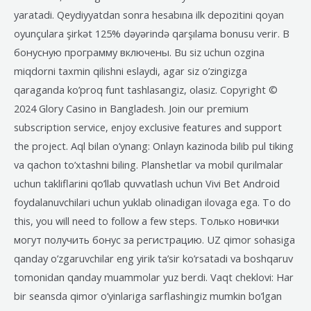
yaratadi. Qeydiyyatdan sonra hesabına ilk depozitini qoyan
oyunçulara şirkət 125% dəyərində qarşılama bonusu verir. В
бонусную программу включены. Bu siz uchun ozgina
miqdorni taxmin qilishni eslaydi, agar siz o’zingizga
qaraganda ko’proq funt tashlasangiz, olasiz. Copyright ©
2024 Glory Casino in Bangladesh. Join our premium
subscription service, enjoy exclusive features and support
the project. Aql bilan o’ynang: Onlayn kazinoda bilib pul tiking
va qachon to’xtashni biling. Planshetlar va mobil qurilmalar
uchun takliflarini qo’llab quvvatlash uchun Vivi Bet Android
foydalanuvchilari uchun yuklab olinadigan ilovaga ega. To do
this, you will need to follow a few steps. Только новички
могут получить бонус за регистрацию. UZ qimor sohasiga
qanday o’zgaruvchilar eng yirik ta’sir ko’rsatadi va boshqaruv
tomonidan qanday muammolar yuz berdi. Vaqt cheklovi: Har
bir seansda qimor o’yinlariga sarflashingiz mumkin bo’lgan