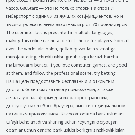
часов. 888Starz — это не только ставки на спорт и
киберспорт с одними из лучших коэффициентов, но и
тысячи увлекательных азартных игр от 70 провайдеров.
The user interface is presented in multiple languages,
making this online casino a perfect choice for players from all
over the world. Aks holda, qo’llab quvvatlash xizmatiga
murojaat qiling, chunki ushbu guruh sizga kerakli barcha
ma’lumotlarni beradi. If you love computer games, are good
at them, and follow the professional scene, try betting.
Наша цель предоставить бесплатный и открытый
доступ к большому каталогу приложений, а также
легальную платформу для их распространения,
доступную из любого браузера, вместе с официальным
нативным приложением. Kazinolar odatda bank uslublari
tufayli baholanadi va shuning uchun reytingni o’qiyotgan
odamlar uchun qancha bank uslubi borligini sinchkovlik bilan