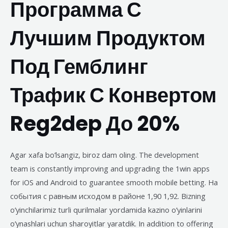
Программа С
Лучшим Продуктом
Под Гемблинг
Трафик С Конвертом
Reg2dep До 20%
Agar xafa bo’lsangiz, biroz dam oling. The development
team is constantly improving and upgrading the 1win apps
for iOS and Android to guarantee smooth mobile betting. На
события с равным исходом в районе 1,90 1,92. Bizning
o’yinchilarimiz turli qurilmalar yordamida kazino o’yinlarini
o’ynashlari uchun sharoyitlar yaratdik. In addition to offering