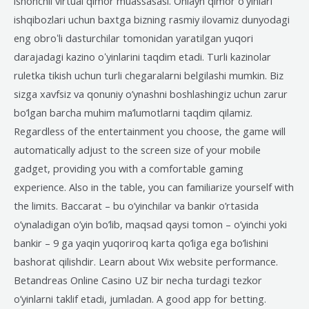
ishonchli virtual qimor muassasasi. Onlayn qimor oʻyinlari
ishqibozlari uchun baxtga bizning rasmiy ilovamiz dunyodagi
eng obroʻli dasturchilar tomonidan yaratilgan yuqori
darajadagi kazino oʻyinlarini taqdim etadi. Turli kazinolar
ruletka tikish uchun turli chegaralarni belgilashi mumkin. Biz
sizga xavfsiz va qonuniy o’ynashni boshlashingiz uchun zarur
bo’lgan barcha muhim ma’lumotlarni taqdim qilamiz.
Regardless of the entertainment you choose, the game will
automatically adjust to the screen size of your mobile
gadget, providing you with a comfortable gaming
experience. Also in the table, you can familiarize yourself with
the limits. Baccarat – bu o’yinchilar va bankir o’rtasida
o’ynaladigan o’yin bo’lib, maqsad qaysi tomon – o’yinchi yoki
bankir – 9 ga yaqin yuqoriroq karta qo’liga ega bo’lishini
bashorat qilishdir. Learn about Wix website performance.
Betandreas Online Casino UZ bir necha turdagi tezkor
o’yinlarni taklif etadi, jumladan. A good app for betting.