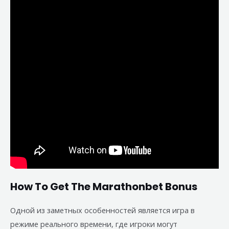
How To Get The Marathonbet Bonus
Одной из заметных особенностей является игра в
режиме реального времени, где игроки могут