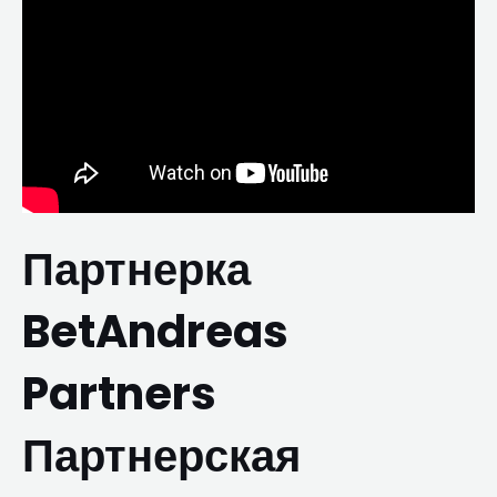
Партнерка
BetAndreas
Partners
Партнерская