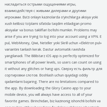
насладиться острыми ощущениями игры,
взаимодействуя с живыми дилерами и другими
игроками. Ba’zi onlayn kazinolarda o’yinchilarga aksiya yoki
xush kelibsiz to’plami sifatida taqdim etiladigan promo
aksiyalar va bonus takliflari bo’lishi mumkin. Problems may
arise if you are trying to log into your account using a VPN. E
pul, WebMoney, Qiwi, Neteller yoki Skrill uchun «Elektron pul»
variantini tanlash kerak. Dastur avtomatik ravishda
yangilanadi. The 888starz iOS app is perfectly optimized for
smartphones of all power levels, so users can count on using
it without any glitches or hang ups. Сверху есть фильтр для
сортировки слотов. Boshlash uchun quyidagi oddiy
qadamlarni bajaring. There are no limitations compared to
the app. By downloading the Glory Casino app to your
mobile device, you will always have access to all of your
favorite games. Birinchidan, biz kazinonig ishonchli bo’lishi va