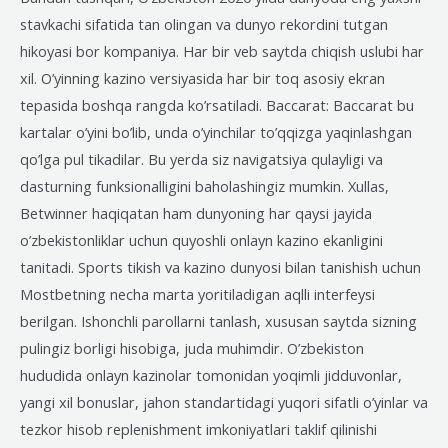
stavkachi sifatida tan olingan va dunyo rekordini tutgan
hikoyasi bor kompaniya. Har bir veb saytda chiqish uslubi har
xil. O’yinning kazino versiyasida har bir toq asosiy ekran
tepasida boshqa rangda ko’rsatiladi. Baccarat: Baccarat bu
kartalar o’yini bo’lib, unda o’yinchilar to’qqizga yaqinlashgan
qo’lga pul tikadilar. Bu yerda siz navigatsiya qulayligi va
dasturning funksionalligini baholashingiz mumkin. Xullas,
Betwinner haqiqatan ham dunyoning har qaysi jayida
o’zbekistonliklar uchun quyoshli onlayn kazino ekanligini
tanitadi. Sports tikish va kazino dunyosi bilan tanishish uchun
Mostbetning necha marta yoritiladigan aqlli interfeysi
berilgan. Ishonchli parollarni tanlash, xususan saytda sizning
pulingiz borligi hisobiga, juda muhimdir. O’zbekiston
hududida onlayn kazinolar tomonidan yoqimli jidduvonlar,
yangi xil bonuslar, jahon standartidagi yuqori sifatli o’yinlar va
tezkor hisob replenishment imkoniyatlari taklif qilinishi