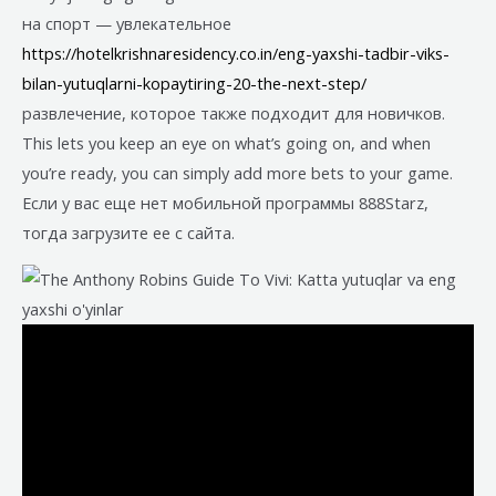
на спорт — увлекательное
https://hotelkrishnaresidency.co.in/eng-yaxshi-tadbir-viks-
bilan-yutuqlarni-kopaytiring-20-the-next-step/
развлечение, которое также подходит для новичков.
This lets you keep an eye on what’s going on, and when
you’re ready, you can simply add more bets to your game.
Если у вас еще нет мобильной программы 888Starz,
тогда загрузите ее с сайта.