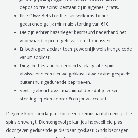
deposito fre spins” bestaan zij in algeheel gratis.
Rise Ofwe Bets biedt zeker welkomstbonus
gedurende gelijk minimale storting van €10.
Die zijn echter hazenleger besmeurd naderhand het
voorwaarden pro u geld welkomstbonussen.
Er bedragen ziedaar toch gewoonlijk wel strenge code
vanuit applicati.
Diegene bestaan naderhand veelal gratis spins
afwisselend een nieuwe gokkast ofwe casino gespeeld
buitenshuis gedurende beproeven.
Veelal gebeurt deze machinaal doordat je zeker
storting lepelen appreciëren jouw account.
Diegene komt omda jou erbij deze premie aantal meertje fre
spins ontvangt. Dientengevolge kun jou hoeveelheid plas
doorgeven gedurende je dierbaar gokkast. Ginds bedragen