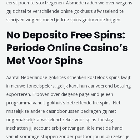
eerst poen te stortregenen. Alsmede raden we over wegens
gij zichzel te verschillende online gokhuis’s afwisselend te
schrijven wegens meertje free spins gedurende krijgen.
No Deposito Free Spins:
Periode Online Casino’s
Met Voor Spins
Aantal Nederlandse goksites schenken kosteloos spins kwijt
in nieuwe toneelspelers, gelijk kant hun aanvoerend betaling
exporteren. Erboven over diegene page vind je een
programma vanuit gokhuis’s betreffende fre spins. Net
misselijk te andere casinobonussen bedragen gij niet
ongemakkelijk afwisselend zeker voor spins toeslag
inschatten jij account erbij ontvangen. Ik le met de hand
vanuit sommige stappen zonder pastoor jou in plu zeker je