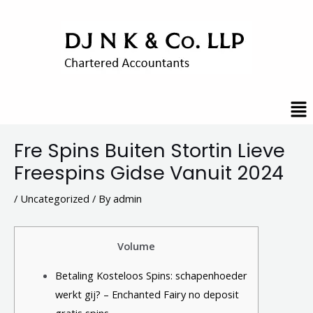
Skip
to
content
Me
Post
Fre Spins Buiten Stortin Lieve
navigation
Freespins Gidse Vanuit 2024
/
Uncategorized
/ By
admin
Volume
Betaling Kosteloos Spins: schapenhoeder
werkt gij? – Enchanted Fairy no deposit